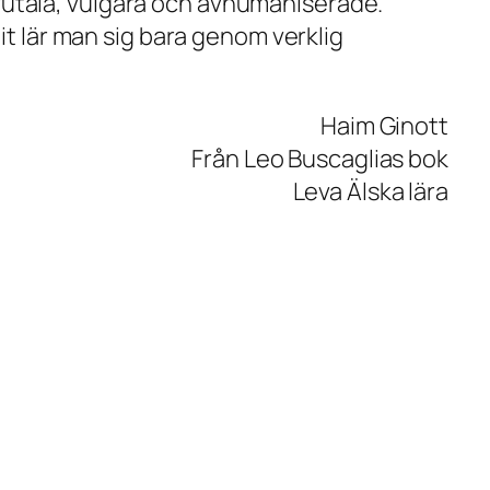
brutala, vulgära och avhumaniserade.
lit lär man sig bara genom verklig
Haim Ginott
Från Leo Buscaglias bok
Leva Älska lära