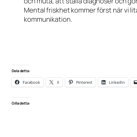
och muta, att ställa diagnoser och gö
Mental friskhet kommer först när vi lit
kommunikation.
Dela detta:
Facebook
X
Pinterest
LinkedIn
Gilla detta: