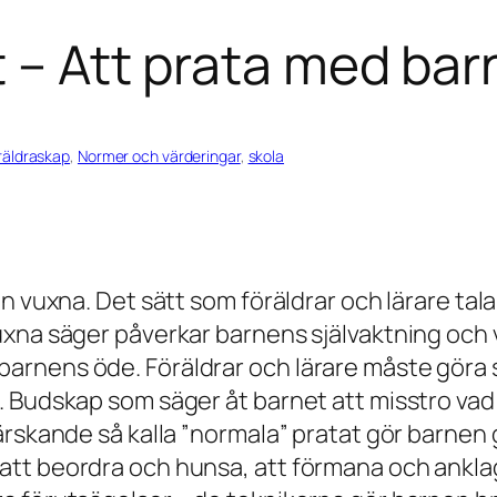
t – Att prata med bar
räldraskap
, 
Normer och värderingar
, 
skola
rån vuxna. Det sätt som föräldrar och lärare tal
uxna säger påverkar barnens självaktning och v
barnens öde. Föräldrar och lärare måste göra 
k. Budskap som säger åt barnet att misstro vad
härskande så kalla ”normala” pratat gör barnen 
tt beordra och hunsa, att förmana och anklaga,