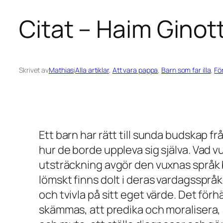
Citat – Haim Ginot
Skrivet av
Mathias
i
Alla artiklar
, 
Att vara pappa
, 
Barn som far illa
, 
Fö
Ett barn har rätt till sunda budskap f
hur de borde uppleva sig själva. Vad v
utsträckning avgör den vuxnas språk 
lömskt finns dolt i deras vardagssprå
och tvivla på sitt eget värde. Det för
skämmas, att predika och moralisera, a