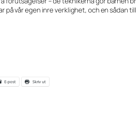
ra förutsägelser – de teknikerna gör barnen 
ar på vår egen inre verklighet, och en sådan til
E-post
Skriv ut