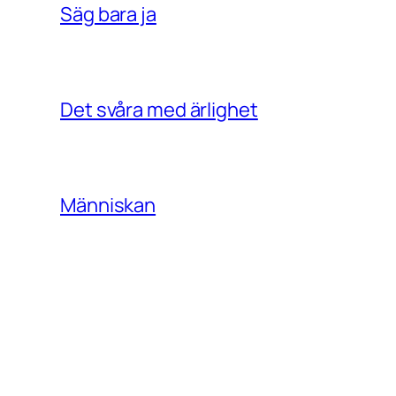
Säg bara ja
Det svåra med ärlighet
Människan