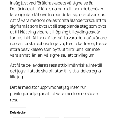
Insåg just vad föräldraskapets välsignelse är.
Det är inte att få lära sina barn allt som de behöver
lära sig utan få bevittna när de lär sig och utvecklas.
Att få vara med om deras första ålande försök att ta
sig framåt som byts ut till stapplande steg som byts
ut till klättring vidare till löpning till cykling osv. är
fantastiskt. Att sen få fortsätta vara deras åskådare
i deras första biobesök själva, första kärleken, första
stora besvikelsen som byts ut till triumf kan inte
vara annat än en välsignelse, ett privilegium.
Att få ta del av deras resa att bli människa. Inte till
det jag vill att de ska bli, utan till sitt alldeles egna
lilla jag.
Det är med stor upprymdhet jag inser hur
privilegierad jag är att få vara med om en sådan
resa.
Dela detta: