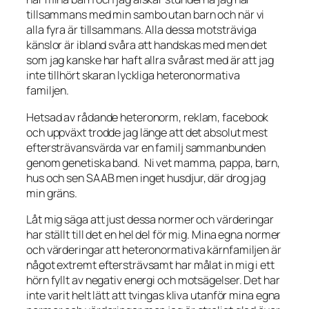
tillsammans med min sambo utan barn och när vi
alla fyra är tillsammans. Alla dessa motsträviga
känslor är ibland svåra att handskas med men det
som jag kanske har haft allra svårast med är att jag
inte tillhört skaran lyckliga heteronormativa
familjen.
Hetsad av rådande heteronorm, reklam, facebook
och uppväxt trodde jag länge att det absolut mest
eftersträvansvärda var en familj sammanbunden
genom genetiska band. Ni vet mamma, pappa, barn,
hus och sen SAAB men inget husdjur, där drog jag
min gräns.
Låt mig säga att just dessa normer och värderingar
har ställt till det en hel del för mig. Mina egna normer
och värderingar att heteronormativa kärnfamiljen är
något extremt eftersträvsamt har målat in mig i ett
hörn fyllt av negativ energi och motsägelser. Det har
inte varit helt lätt att tvingas kliva utanför mina egna