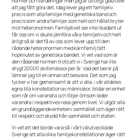
normer och värderingar men jag är otroligt glad över
att jag fått göra det. Idag lever jag ett familjeliv
precis som alla familjer med genetiska band och
precis som andra familjer som helt och hållet bryter
mot heteronormen. Familjelivet ser inte likadant ut
får oss om vi skulle jämföra våra familjeliv och helt
ärligt så är det få av oss som lever upp till den
rådande heteronormen med kärnfamilj tätt
hopknutet av genetiska bandet. Vi vet vad som är
den rådande normen trots att vi i Sverige har lite
drygt 20000 skillsmässor per år. Vad det beror på
lämnar jag till en annan att besvara. Det som jag
tycker vi har gemensamt är att vi alla, i vår alldeles
egna lilla konstellation av människor, bildar en enhet
som rår om varandra och följer ömsom leder
varandra i respektives resa genom livet. Vi utgör alla
en grundläggande enheten i samhället och äger rätt
till respekt och skydd från samhället och staten.
Vi vet att det borde vara så i vårt välutvecklade
Sverige att alla olika familjekonstellationer äger rätt