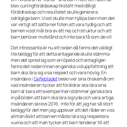
blev curlingföräldaskap likställt med dåligt
föräldraskap och resultatet skulle generera
odrägliga barn. Visst skulle man hjälpa barn men det
var viktigt att sätta ner foten att vara tydlig och att
barnen visst mår bra av ett nej och struktur och att
barn behöver motstånd och inte bara få som de vill.
Det intressanta är nu att redan då fanns det väldigt
lite belägg för att detta antagande skulle stämma
men det spred sig som en löpeld och antagligen
fanns det redan innan en ganska vid uppfattning att
barn ska lära sig visa respekt och vara hövlig. En
insändare i
Geflebladet
beskriver sina önskemål om
vad insändaren tycker att föräldrar ska lära sina
barn är bara ett exempel men stämmer ganska bra
in på bilden att barn ska lära sig lyda och vara artiga.
Insändaren skrevs 2016. Inte för att jag har så stort
belägg för det men jag upplever att det råder en viss
allmän åsikt att barnen måste lära sig respektera
vuxna och att man tycker att barn tenderar till att