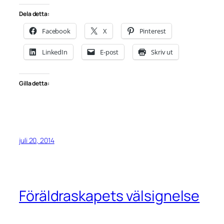
Dela detta:
Facebook
X
Pinterest
LinkedIn
E-post
Skriv ut
Gilla detta:
juli 20, 2014
Föräldraskapets välsignelse