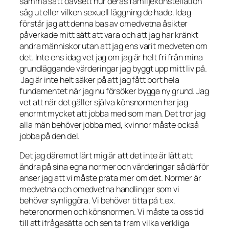
samma sätt oavsett hur deras familjekonstellation
såg ut eller vilken sexuell läggning de hade. Idag
förstår jag att denna bas av omedvetna åsikter
påverkade mitt sätt att vara och att jag har kränkt
andra människor utan att jag ens varit medveten om
det. Inte ens idag vet jag om jag är helt fri från mina
grundläggande värderingar jag byggt upp mitt liv på.
Jag är inte helt säker på att jag fått bort hela
fundamentet när jag nu försöker bygga ny grund. Jag
vet att när det gäller själva könsnormen har jag
enormt mycket att jobba med som man. Det tror jag
alla män behöver jobba med, kvinnor måste också
jobba på den del.
Det jag däremot lärt mig är att det inte är lätt att
ändra på sina egna normer och värderingar så därför
anser jag att vi måste prata mer om det. Normer är
medvetna och omedvetna handlingar som vi
behöver synliggöra. Vi behöver titta på t.ex.
heteronormen och könsnormen. Vi måste ta oss tid
till att ifrågasätta och sen ta fram vilka verkliga