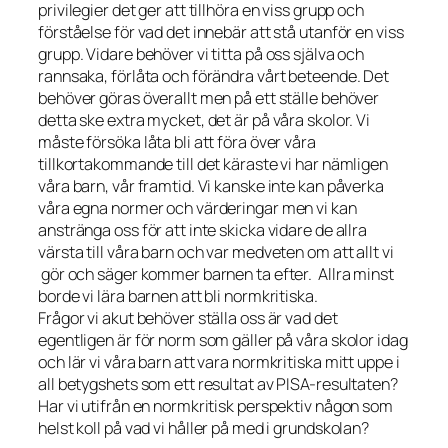
privilegier det ger att tillhöra en viss grupp och
förståelse för vad det innebär att stå utanför en viss
grupp. Vidare behöver vi titta på oss själva och
rannsaka, förlåta och förändra vårt beteende. Det
behöver göras överallt men på ett ställe behöver
detta ske extra mycket, det är på våra skolor. Vi
måste försöka låta bli att föra över våra
tillkortakommande till det käraste vi har nämligen
våra barn, vår framtid. Vi kanske inte kan påverka
våra egna normer och värderingar men vi kan
anstränga oss för att inte skicka vidare de allra
värsta till våra barn och var medveten om att allt vi
gör och säger kommer barnen ta efter. Allra minst
borde vi lära barnen att bli normkritiska.
Frågor vi akut behöver ställa oss är vad det
egentligen är för norm som gäller på våra skolor idag
och lär vi våra barn att vara normkritiska mitt uppe i
all betygshets som ett resultat av PISA-resultaten?
Har vi utifrån en normkritisk perspektiv någon som
helst koll på vad vi håller på med i grundskolan?