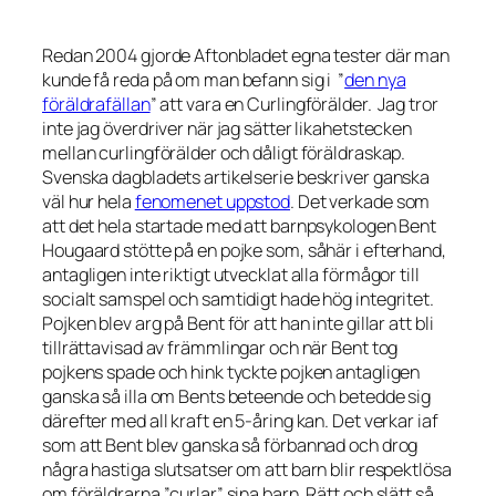
Redan 2004 gjorde Aftonbladet egna tester där man
kunde få reda på om man befann sig i ”
den nya
föräldrafällan
” att vara en Curlingförälder. Jag tror
inte jag överdriver när jag sätter likahetstecken
mellan curlingförälder och dåligt föräldraskap.
Svenska dagbladets artikelserie beskriver ganska
väl hur hela
fenomenet uppstod
. Det verkade som
att det hela startade med att barnpsykologen Bent
Hougaard stötte på en pojke som, såhär i efterhand,
antagligen inte riktigt utvecklat alla förmågor till
socialt samspel och samtidigt hade hög integritet.
Pojken blev arg på Bent för att han inte gillar att bli
tillrättavisad av främmlingar och när Bent tog
pojkens spade och hink tyckte pojken antagligen
ganska så illa om Bents beteende och betedde sig
därefter med all kraft en 5-åring kan. Det verkar iaf
som att Bent blev ganska så förbannad och drog
några hastiga slutsatser om att barn blir respektlösa
om föräldrarna ”curlar” sina barn. Rätt och slätt så