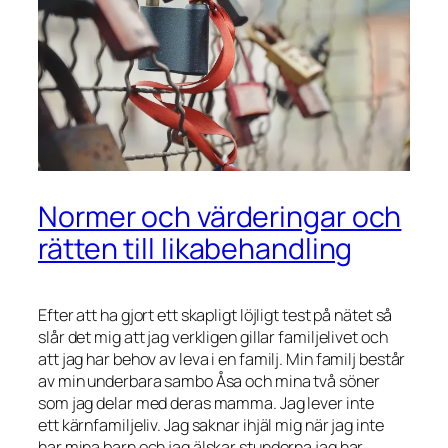
Normer och värderingar och
rätten till likabehandling
Efter att ha gjort ett skapligt löjligt test på nätet så
slår det mig att jag verkligen gillar familjelivet och
att jag har behov av leva i en familj. Min familj består
av min underbara sambo Åsa och mina två söner
som jag delar med deras mamma. Jag lever inte
ett kärnfamiljeliv. Jag saknar ihjäl mig när jag inte
har mina barn och jag älskar stunderna jag har