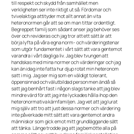
till respekt och skydd från samhället men
verkligheten ser inte riktigt ut så. Fördomar och
tvivelaktiga attityder mot allt annat än vita
heteronormen går att se om man tittar ordentligt.
Begreppet familj som sådant anser jag behöver ses
över och revideras och jag tror att ett sätt är att
börja lyfta på våra egna norm- och värderingstenar
som utgör fundamentet i vårt sätt att vara gentemot
varandra i vårt dagliga liv. Jag blev tvungen att
handskas med mina normer och värderingar och jag
kan än idag inte fatta hur djup rotat min heteronom
satt i mig. Jag ser mig som en väldigt tolerant,
öppensinnad och välutbildad person men ändå så
satt jag benhårt fast i någon slags tanke att jag blev
mindre värd för att jag inte lyckades hålla ihop den
heteronormativa kärnfamiljen. Jag vet att jag lurat
mig själv att tro att just dessa normer och värdering
inte påverkade mitt sätt att vara gentemot andra
människor som gick emot mitt grundläggande sätt
att tänka. Länge trodde jag att jag bemötte alla på