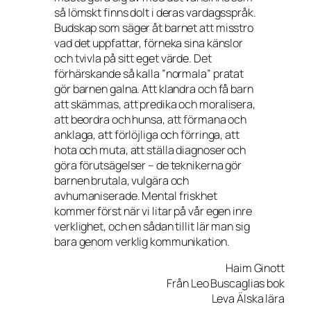
så lömskt finns dolt i deras vardagsspråk.
Budskap som säger åt barnet att misstro
vad det uppfattar, förneka sina känslor
och tvivla på sitt eget värde. Det
förhärskande så kalla ”normala” pratat
gör barnen galna. Att klandra och få barn
att skämmas, att predika och moralisera,
att beordra och hunsa, att förmana och
anklaga, att förlöjliga och förringa, att
hota och muta, att ställa diagnoser och
göra förutsägelser – de teknikerna gör
barnen brutala, vulgära och
avhumaniserade. Mental friskhet
kommer först när vi litar på vår egen inre
verklighet, och en sådan tillit lär man sig
bara genom verklig kommunikation.
Haim Ginott
Från Leo Buscaglias bok
Leva Älska lära