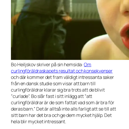
Bo Heiljskov skriver på sin hemsida:
Om
curlingföräldraskapets resultat och konsekvenser
och där kommer det fram väldigt intressanta saker
från en dansk studie som visar att barn till
curlingföräldrar klarar sig bra trots att de blivit
”curlade”. Bo slår fast i sitt inlägg att ”att
curlingföräldrar är de som fattat vad som är bra för
deras barn.” Det är alltså inte alls farligt att se till att
sitt barn har det bra och ge dem mycket hjälp. Det
hela blir mycket intressant.