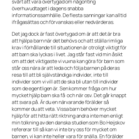
svårt att vara övertygad om någonting
överhuvudtaget i dagens snabba
informationssamhälle. De flesta sanningar kan alltid
ifrågasättas och förvanskas eller nedvärderas.
Det jag dock är fast övertygad om är att det är bra
att hjälpa barn när det behövs och att ställa rimliga
krav i förhållande till situationen är otroligt viktigt för
att barn ska lyckas i livet. Jag står fast vid min åsikt
om att det viktigaste vi vuxna kan göra för barn som
står oss nära är att leda och följa barnen på deras
resa till att bli självständiga individer, inte till
individer som vi vill att de ska bli utan till individer
som de egentligen är. Sen kommer fråga om hur
mycket hjälp barn ska få och när osv. Det går knappt
att svara på. Är du en närvarande förälder så
kommer du att veta. Vissa barn behöver mycket
hjälp för att hitta rätt riktning andra inte men enligt
min tolkning av den danska studien som Bo Heijskov
refererar till så kan vi inte bry oss för mycket om
barnen, vi kan inte heller vara för snälla. En förälder