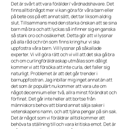
Det är svårt att vara förälder/ vårdnadshavare. Det
finns alltid något mer vi kan göra för våra barn eller
på bete oss på ett annat sätt, det tar liksom aldrig
slut. Tillsammans med den starka önskan att se sina
barn må bra och att lyckas så infinner sig en ganska
så stark oro och osäkerhet. Detta gör att vi lyssnar
på alla råd och rön som finns kring hur vi ska
uppfostra våra barn. Vill lyssnar på såkallade
experter. Vi vill göra rätt och vi vill att det ska gå bra
och om curlingföräldraskap utmålas som dåligt
kommer vi att försöka att inte curla, det faller sig
naturligt. Problemet är att det går trender i
barnuppfostran. Jag inbillar mig inget annat än att
det som är populärt nu kommer att vara ute om
något decennium eller två, allra minst förändrat och
förfinat. Det går inte heller att bortse från
människors behov att bland annat sälja saker i
vetenskapens namn, och att tjäna pengar på sin sak.
Det är något som vi föräldrar alltid kommer att
behöva ta ställning till och vara kritiska emot. Det är