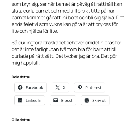
som bryr sig, ser när barnet är påväg åt rätt håll kan
sluta curla barnet och med tillförsikt titta på när
barnet kommer gå rätt in i boet och bli sig själva. Det
enda felet vi som vuxna kan göra är att bry oss för
lite och hjälpa för lite.
Så curlingföräldraskapet behöver omdefinieras för
det är inte farligt utan tvärtom bra för barn att bli
curlade på rätt sätt. Det tycker jag är bra. Det gör
mig hoppfull.
Dela detta:
Facebook
X
Pinterest
LinkedIn
E-post
Skriv ut
Gilla detta: