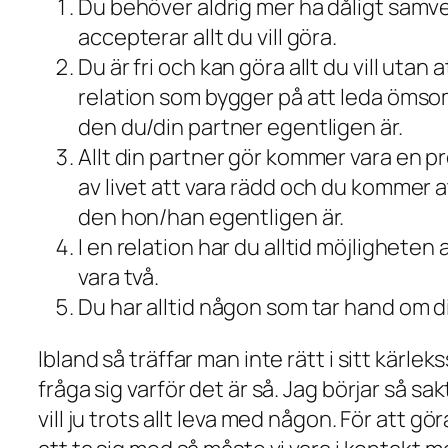
Du behöver aldrig mer ha dåligt samvete
accepterar allt du vill göra.
Du är fri och kan göra allt du vill utan
relation som bygger på att leda ömsom föl
den du/din partner egentligen är.
Allt din partner gör kommer vara en pr
av livet att vara rädd och du kommer at
den hon/han egentligen är.
I en relation har du alltid möjligheten
vara två.
Du har alltid någon som tar hand om 
Ibland så träffar man inte rätt i sitt kärl
fråga sig varför det är så. Jag börjar så sak
vill ju trots allt leva med någon. För att g