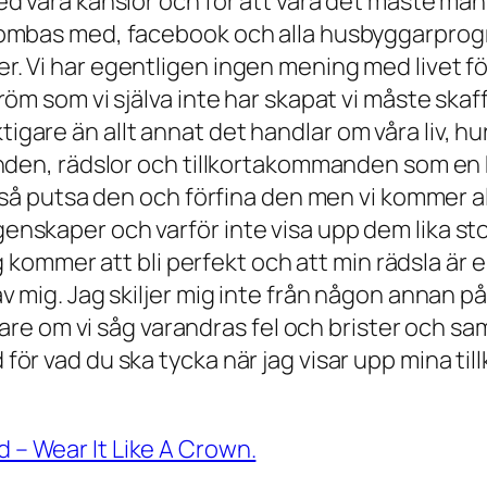
med våra känslor och för att vara det måste man
bombas med, facebook och alla husbyggarprogram
r. Vi har egentligen ingen mening med livet fö
dröm som vi själva inte har skapat vi måste skaf
are än allt annat det handlar om våra liv, hur ri
ckanden, rädslor och tillkortakommanden som en
ckså putsa den och förfina den men vi kommer ald
enskaper och varför inte visa upp dem lika stol
drig kommer att bli perfekt och att min rädsla är
av mig. Jag skiljer mig inte från någon annan p
ttare om vi såg varandras fel och brister och sam
 för vad du ska tycka när jag visar upp mina t
d – Wear It Like A Crown.