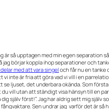
ag är så upptagen med min egen separation så 
så jag börjar koppla ihop separationer och tan
rdelar med att vara singel
och får nu en tanke o
tt vi inte är fria att göra vad vi vill i en parrela
 att se ljuset, det underbara okända. Som först
t du vill utan att ständigt visa hänsyn till en pa
dig själv först!
”. Jag har aldrig sett mig själv
 fångvaktare. Sen undrar jag varför det är så hi