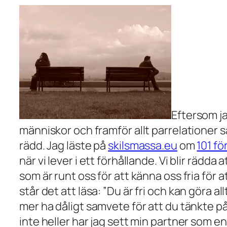
Eftersom j
människor och framför allt parrelationer 
rädd. Jag läste på
skilsmassa.eu
om
101 fö
när vi lever i ett förhållande. Vi blir rädda a
som är runt oss för att känna oss fria för
står det att läsa: ”
Du är fri och kan göra all
mer ha dåligt samvete för att du tänkte på 
inte heller har jag sett min partner som en