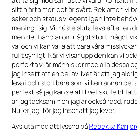
att ta sig mod så måste vi vara i kontakt 
sitt hjärta men det är svårt. Reklamen vi 
saker och status vi egentligen inte behöve
mening i sig. Vi måste sluta leva efter en 
men det handlar om något stort, något viktig
val och vi kan välja att bära våra missly
fullt synligt. När vi visar upp den kan vi o
perfekta vi är människor med alla dessa eg
jag insett att en del av livet är att jag al
leva i och stolt bära som vilken annan del 
perfekt så jag kan se att livet skulle bli lä
är jag tacksam men jag är också rädd, rädd
Nu ler jag, för jag inser att jag lever.
Avsluta med att lyssna på
Rebekka Karijor