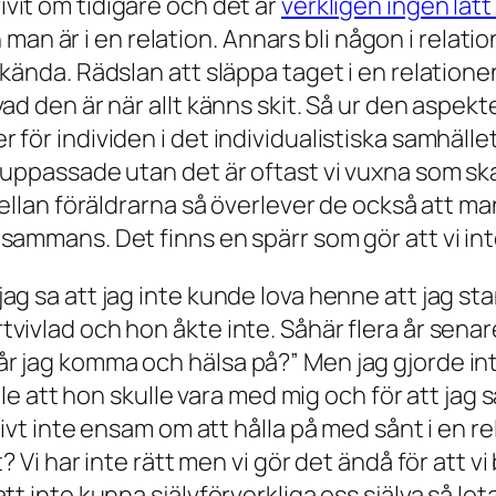
rivit om tidigare och det är
verkligen ingen lätt
n är i en relation. Annars bli någon i relatio
 okända. Rädslan att släppa taget i en relatione
vad den är när allt känns skit. Så ur den aspekt
 för individen i det individualistiska samhället
li uppassade utan det är oftast vi vuxna som s
an föräldrarna så överlever de också att man
llsammans. Det finns en spärr som gör att vi in
jag sa att jag inte kunde lova henne att jag sta
tvivlad och hon åkte inte. Såhär flera år senar
r jag komma och hälsa på?” Men jag gjorde inte 
ville att hon skulle vara med mig och för att jag s
itivt inte ensam om att hålla på med sånt i en r
t? Vi har inte rätt men vi gör det ändå för att vi
att inte kunna självförverkliga oss själva så let