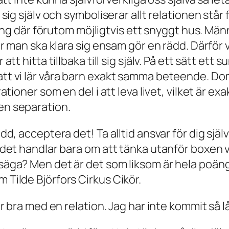
sig själv och symboliserar allt relationen står 
nting där förutom möjligtvis ett snyggt hus. M
ur man ska klara sig ensam gör en rädd. Därför 
att hitta tillbaka till sig själv. På ett sätt ett
tt vi lär våra barn exakt samma beteende. Dom
ationer som en del i att leva livet, vilket är e
en separation.
d, acceptera det! Ta alltid ansvar för dig själv
v det handlar bara om att tänka utanför boxen 
ga? Men det är det som liksom är hela poängen, 
 Tilde Björfors Cirkus Cikör.
är bra med en relation. Jag har inte kommit så 