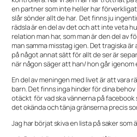
en partner som inte heller har förverkligat 
slår sönder allt de har. Det finns ju inge
rädsla är en del av det och att inte veta h
relation man har, som man är den del av för 
man samma misstag igen. Det tragiska är a
på något annat sätt för allt de ser är separ
när någon säger att han/ hon går igenom 
En del av meningen med livet är att vara räd
barn. Det finns inga hinder för dina beho
otäckt för vad ska vännerna på facebook sä
det okända och tänja gränserna precis som
Jag har börjat skiva en lista på saker som 