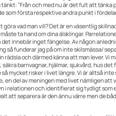
tänkt: ”Från och med nu är det fult att tänka på 
e som första respektive andra punkt i fördelar 
att göra vad man vill? Det är en väsentlig skill
måste ta hand om dina älsklingar. Parrelation
n det innebär inget fängelse. Av någon anlednin
ang så funderar jag på om inte skilsmässa/ sepa
sin rädsla och därmed känna att man lever. Vi mä
ar, säkra barnvagnar, hjälmar, sjukvård, hus det 
e så mycket risker i livet längre. Vi är alltså i
nje, en del av meningen med livet nämligen att v
i relationen och identifierat sig tydligt som et
e valt att separera är den ännu värre men de b