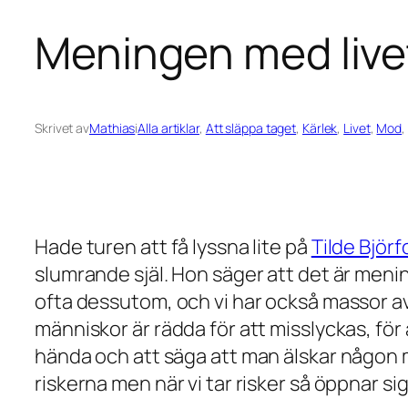
Meningen med livet
Skrivet av
Mathias
i
Alla artiklar
, 
Att släppa taget
, 
Kärlek
, 
Livet
, 
Mod
, 
Hade turen att få lyssna lite på
Tilde Björf
slumrande själ. Hon säger att det är menin
ofta dessutom, och vi har också massor av
människor är rädda för att misslyckas, för a
hända och att säga att man älskar någon med 
riskerna men när vi tar risker så öppnar si