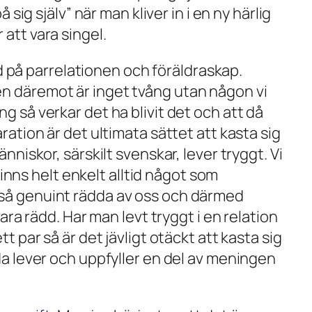
sig själv” när man kliver in i en ny härlig
att vara singel.
nad på parrelationen och föräldraskap.
en däremot är inget tvång utan någon vi
g så verkar det ha blivit det och att då
ration är det ultimata sättet att kasta sig
nniskor, särskilt svenskar, lever tryggt. Vi
finns helt enkelt alltid något som
nte så genuint rädda av oss och därmed
ara rädd. Har man levt tryggt i en relation
t par så är det jävligt otäckt att kasta sig
åda lever och uppfyller en del av meningen