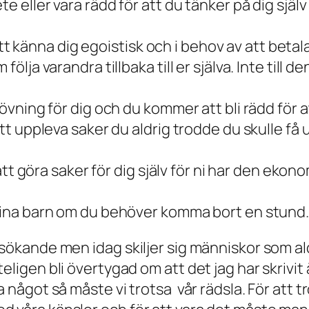
 eller vara rädd för att du tänker på dig själv
 att känna dig egoistisk och i behov av att betala
ja varandra tillbaka till er själva. Inte till den
övning för dig och du kommer att bli rädd för at
t uppleva saker du aldrig trodde du skulle få up
 att göra saker för dig själv för ni har den ek
dina barn om du behöver komma bort en stund.
ekssökande men idag skiljer sig människor som al
teligen bli övertygad om att det jag har skrivit ä
öra något så måste vi trotsa vår rädsla. För att 