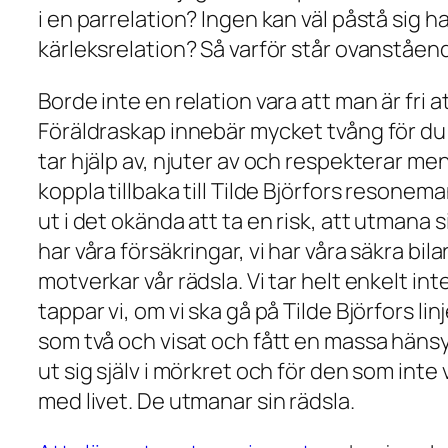
i en parrelation? Ingen kan väl påstå sig ha 
kärleksrelation? Så varför står ovanståend
Borde inte en relation vara att man är fri 
Föräldraskap innebär mycket tvång för du 
tar hjälp av, njuter av och respekterar me
koppla tillbaka till Tilde Björfors resonem
ut i det okända att ta en risk, att utmana 
har våra försäkringar, vi har våra säkra bil
motverkar vår rädsla. Vi tar helt enkelt int
tappar vi, om vi ska gå på Tilde Björfors li
som två och visat och fått en massa hänsyn 
ut sig själv i mörkret och för den som int
med livet. De utmanar sin rädsla.