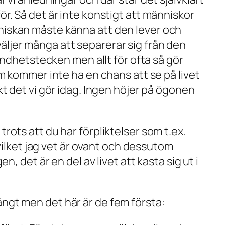
för. Så det är inte konstigt att människor
änniskan måste känna att den lever och
väljer många att separerar sig från den
 sundhetstecken men allt för ofta så gör
 kommer inte ha en chans att se på livet
xakt det vi gör idag. Ingen höjer på ögonen
 trots att du har förpliktelser som t.ex.
vilket jag vet är ovant och dessutom
det är en del av livet att kasta sig ut i
långt men det här är de fem första: