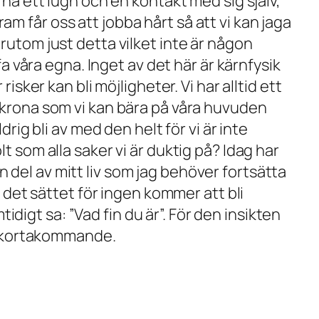
 ha ett lugn och en kontakt med sig själv,
 får oss att jobba hårt så att vi kan jaga
rutom just detta vilket inte är någon
fa våra egna. Inget av det här är kärnfysik
sker kan bli möjligheter. Vi har alltid ett
 krona som vi kan bära på våra huvuden
rig bli av med den helt för vi är inte
t som alla saker vi är duktig på? Idag har
 en del av mitt liv som jag behöver fortsätta
å det sättet för ingen kommer att bli
tidigt sa: ”Vad fin du är”. För den insikten
illkortakommande.