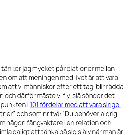
tänker jag mycket på relationer mellan
ken om att meningen med livet är att vara
m att vi människor efter ett tag blir rädda
tion och därför måste vi fly, slå sönder det
a punkten i
101 fördelar med att vara singel
rtner
” och som nr två: ”
Du behöver aldrig
 som någon fångvaktare i en relation och
mla dåligt att tänka på sig själv när man är