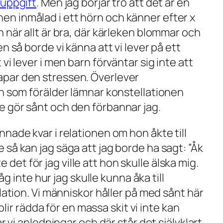
 uppgift
. Men jag börjar tro att det är en
nen inmålad i ett hörn och känner efter x
n när allt är bra, där kärleken blommar och
en så borde vi känna att vi lever på ett
 vi lever i men barn förväntar sig inte att
kapar den stressen. Överlever
 som förälder lämnar konstellationen
te gör sånt och den förbannar jag.
nnade kvar i relationen om hon åkte till
e så kan jag säga att jag borde ha sagt: ”Åk
det för jag ville att hon skulle älska mig.
åg inte hur jag skulle kunna åka till
elation. Vi människor håller på med sånt här
 blir rädda för en massa skit vi inte kan
ar vi anledningar och där står det självklart