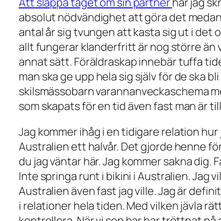
Att släppa taget om sin partner
har jag sk
absolut nödvändighet att göra det medan ma
antal år sig tvungen att kasta sig ut i det
allt fungerar klanderfritt är nog större än 
annat sätt. Föräldraskap innebär tuffa tider
man ska ge upp hela sig själv för de ska b
skilsmässobarn varannanveckaschema mell
som skapats för en tid även fast man är ti
Jag kommer ihåg i en tidigare relation hur 
Australien ett halvår. Det gjorde henne för
du jag väntar här. Jag kommer sakna dig. Få
Inte springa runt i bikini i Australien. Jag 
Australien även fast jag ville. Jag är defin
i relationer hela tiden. Med vilken jävla rät
kontrollera. När vi sen har har tröttnat på 