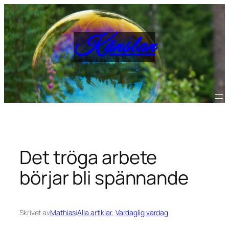
Hoppa
till
innehåll
Känslan
Det tröga arbete
börjar bli spännande
Skrivet av
Mathias
i
Alla artiklar
, 
Vardaglig vardag