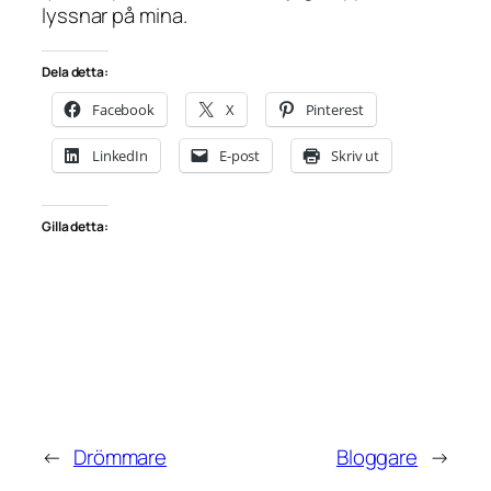
lyssnar på mina.
Dela detta:
Facebook
X
Pinterest
LinkedIn
E-post
Skriv ut
Gilla detta:
←
Drömmare
Bloggare
→