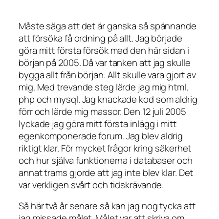
Måste säga att det är ganska så spännande
att försöka få ordning på allt. Jag började
göra mitt första försök med den här sidan i
början på 2005. Då var tanken att jag skulle
bygga allt från början. Allt skulle vara gjort av
mig. Med trevande steg lärde jag mig html,
php och mysql. Jag knackade kod som aldrig
förr och lärde mig massor. Den 12 juli 2005
lyckade jag göra mitt första inlägg i mitt
egenkomponerade forum. Jag blev aldrig
riktigt klar. För mycket frågor kring säkerhet
och hur själva funktionerna i databaser och
annat trams gjorde att jag inte blev klar. Det
var verkligen svårt och tidskrävande.
Så här två år senare så kan jag nog tycka att
jag missade målet. Målet var att skriva om