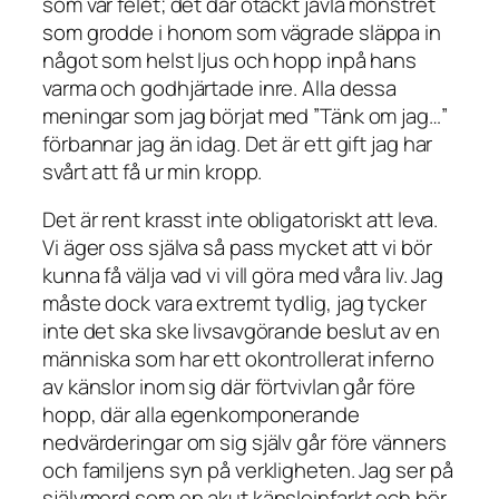
som var felet; det där otäckt jävla monstret
som grodde i honom som vägrade släppa in
något som helst ljus och hopp inpå hans
varma och godhjärtade inre. Alla dessa
meningar som jag börjat med ”Tänk om jag…”
förbannar jag än idag. Det är ett gift jag har
svårt att få ur min kropp.
Det är rent krasst inte obligatoriskt att leva.
Vi äger oss själva så pass mycket att vi bör
kunna få välja vad vi vill göra med våra liv. Jag
måste dock vara extremt tydlig, jag tycker
inte det ska ske livsavgörande beslut av en
människa som har ett okontrollerat inferno
av känslor inom sig där förtvivlan går före
hopp, där alla egenkomponerande
nedvärderingar om sig själv går före vänners
och familjens syn på verkligheten. Jag ser på
självmord som en akut känsloinfarkt och bör