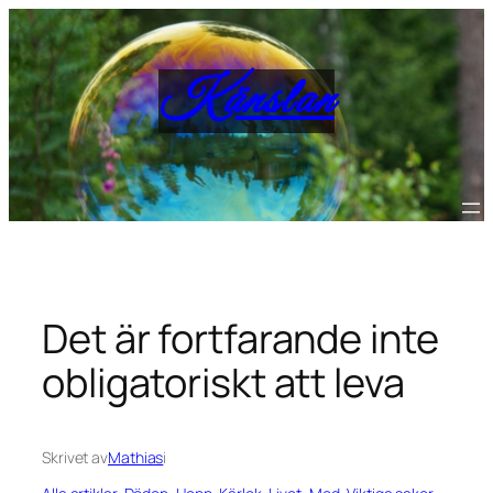
Hoppa
till
innehåll
Känslan
Det är fortfarande inte
obligatoriskt att leva
Skrivet av
Mathias
i