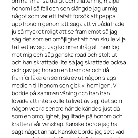
om han mår så dåligt och tillåter mig hjälpa
honom i så fall och sen slängde jag ur mig
något som var ett tafatt försök att peppa
upp honom genom att säga att vi båda hade
ju så mycket roligt att se fram emot så jag
såg det som en omöjlighet att han skulle vilja
ta livet av sig. Jag kommer ihåg att han log
mot mig och såg ganska road och stolt ut
och han skrattade lite så jag skrattade också
och gav jag honom en kram där och då
framför läkaren som skrev ut någon slags
medicin till honom sen gick vi hem igen. Vi
bodde på samman våning och han han
lovade att inte skulle ta livet av sig, det som
någon vecka senare hände kändes just då
som en omöjlighet, jag litade på honom och
kraften i vår vänskap. Kanske borde jag ha
sagt något annat. Kanske borde jag sett vad