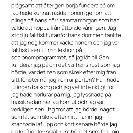
plågsamt att återigen börja fundera på om
jag hade kunnat rädda honom genom att
plinga på hans dörr samma morgon som han
valde att hoppa från åttonde våningen. Jag
stod ju faktiskt utanför hans dörr men tänkte
att jag nog kommer väcka honom och jag var
faktiskt sen till min lektion på
socionomprogrammet, så jag lät bli. Sen
funderar jag på om det var hans röst som jag
hörde, var det han som skrek efter mig från
sitt fönster när jag kom ur porten? Han hade
ju ingen balkong och jag vet inte riktigt för
jag hade hörlurar på mig, jag lyssnade på
musik redan när jag kom ut och jag var
verkligen sen. Jag tror att jag hörde något
som lät som skrik efter mitt namn, jag
stannade iaf upp och kort senare hörde jag
en kraftig dov smäll runt hörnet som fick mig