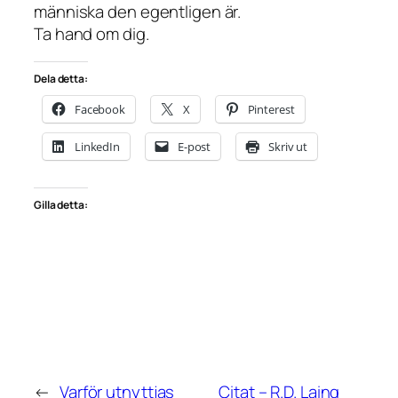
människa den egentligen är.
Ta hand om dig.
Dela detta:
Facebook
X
Pinterest
LinkedIn
E-post
Skriv ut
Gilla detta:
←
Varför utnyttjas
Citat – R.D. Laing