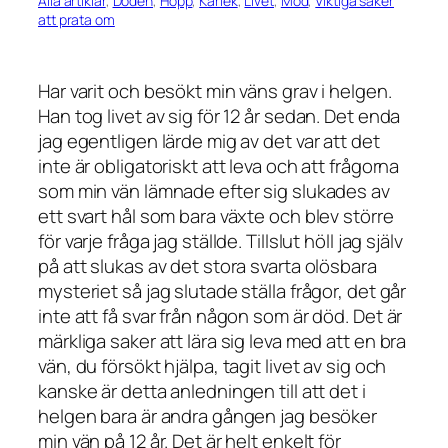
Alla artiklar
, 
Döden
, 
Hopp
, 
Kärlek
, 
Livet
, 
Mod
, 
Viktiga saker
att prata om
Har varit och besökt min väns grav i helgen.
Han tog livet av sig för 12 år sedan. Det enda
jag egentligen lärde mig av det var att det
inte är obligatoriskt att leva och att frågorna
som min vän lämnade efter sig slukades av
ett svart hål som bara växte och blev större
för varje fråga jag ställde. Tillslut höll jag själv
på att slukas av det stora svarta olösbara
mysteriet så jag slutade ställa frågor, det går
inte att få svar från någon som är död. Det är
märkliga saker att lära sig leva med att en bra
vän, du försökt hjälpa, tagit livet av sig och
kanske är detta anledningen till att det i
helgen bara är andra gången jag besöker
min vän på 12 år. Det är helt enkelt för