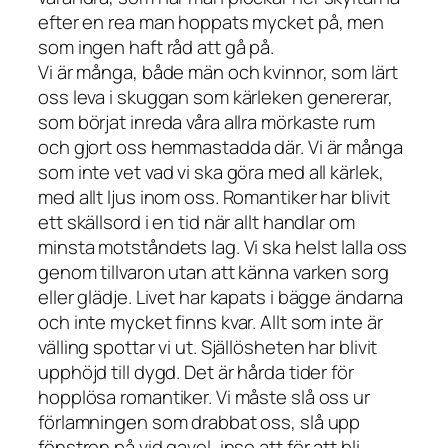
efter en rea man hoppats mycket på, men
som ingen haft råd att gå på.
Vi är många, både män och kvinnor, som lärt
oss leva i skuggan som kärleken genererar,
som börjat inreda våra allra mörkaste rum
och gjort oss hemmastadda där. Vi är många
som inte vet vad vi ska göra med all kärlek,
med allt ljus inom oss. Romantiker har blivit
ett skällsord i en tid när allt handlar om
minsta motståndets lag. Vi ska helst lalla oss
genom tillvaron utan att känna varken sorg
eller glädje. Livet har kapats i bägge ändarna
och inte mycket finns kvar. Allt som inte är
välling spottar vi ut. Själlösheten har blivit
upphöjd till dygd. Det är hårda tider för
hopplösa romantiker. Vi måste slå oss ur
förlamningen som drabbat oss, slå upp
fönstren på vid gavel, inse att för att bli