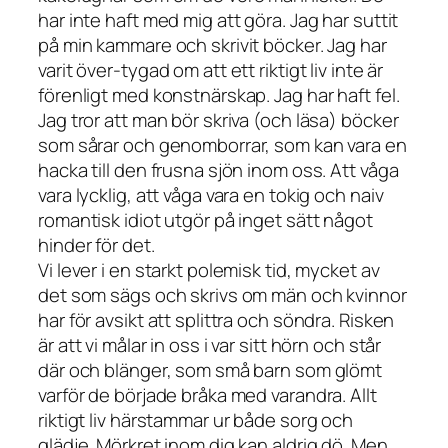
har inte haft med mig att göra. Jag har suttit
på min kammare och skrivit böcker. Jag har
varit över-tygad om att ett riktigt liv inte är
förenligt med konstnärskap. Jag har haft fel.
Jag tror att man bör skriva (och läsa) böcker
som sårar och genomborrar, som kan vara en
hacka till den frusna sjön inom oss. Att våga
vara lycklig, att våga vara en tokig och naiv
romantisk idiot utgör på inget sätt något
hinder för det.
Vi lever i en starkt polemisk tid, mycket av
det som sägs och skrivs om män och kvinnor
har för avsikt att splittra och söndra. Risken
är att vi målar in oss i var sitt hörn och står
där och blänger, som små barn som glömt
varför de började bråka med varandra. Allt
riktigt liv härstammar ur både sorg och
glädje. Mörkret inom dig kan aldrig dö. Men