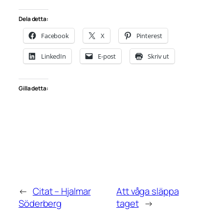
Dela detta:
Facebook
X
Pinterest
LinkedIn
E-post
Skriv ut
Gilla detta:
←
Citat – Hjalmar
Att våga släppa
Söderberg
taget
→