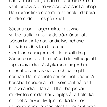
samtal man haft; att allt det där inte ska ha
varit förgäves utan visa sig vara sant alltihop.
Den romantiska drömmen är ingalunda bara
en dröm, den finns på riktigt.
Sådana som vi äger makten att visa för
världens alla förbannade tråkmånsar att
tvåsamhet inte nödvändigtvis behöver
betyda nedbrytande vardag,
slentrianmässig ömhet eller iskalla krig.
Sådana som vi vet också vad det vill säga att
tappa varandra på styrka och färg. Vi har
öppnat varandras kranar och bara gått
därifrån. Det stod inte ens en hink under. Vi
har slagit sönder allt det som varit hållbart
hos varandra. Utan att till en början varit
medvetna om det har vi hjälps åt att plocka
ner det som varit liv, ljus och kärlek hos
varandra, som när man plockar ner skyltarna