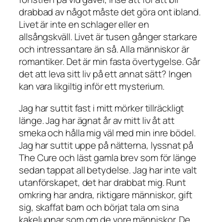
drabbad av något måste det göra ont ibland.
Livet är inte en schlager eller en
allsångskväll. Livet är tusen gånger starkare
och intressantare än så. Alla människor är
romantiker. Det är min fasta övertygelse. Går
det att leva sitt liv på ett annat sätt? Ingen
kan vara likgiltig inför ett mysterium.
Jag har suttit fast i mitt mörker tillräckligt
länge. Jag har ägnat år av mitt liv åt att
smeka och hålla mig väl med min inre bödel.
Jag har suttit uppe på nätterna, lyssnat på
The Cure och läst gamla brev som för länge
sedan tappat all betydelse. Jag har inte valt
utanförskapet, det har drabbat mig. Runt
omkring har andra, riktigare människor, gift
sig, skaffat barn och börjat tala om sina
kakelugnar som om de vore människor. De