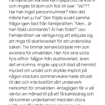
och ringde till dom och fick till svar: ”Va???
Har han inget personnummer? Men det
måste han ju ha!” Sen följde exakt samma
frågor igen fast från familjerätten. ”Men… är
han född utomlands? Är han född?” osv.
Familjerätten var vänliga nog att erbjuda sig
att ringa till skatteverket för att undersöka
saken. Tre timmar senare började min son
existera för omvärlden. Han fick sina sista
fyra siffror: Någon från skatteverket, även
det en kvinna, ringde upp och bad så hemskt
mycket om ursäkt och skyllde implicit på
någon stackars sommarvikarie hade strulat
till det och inte bokfört vårt underverk
nerkomst för omvärlden. Antagligen får vi väl
vänta i en månad till på att få barnbidrag och
då kommer underbarnet med den stora