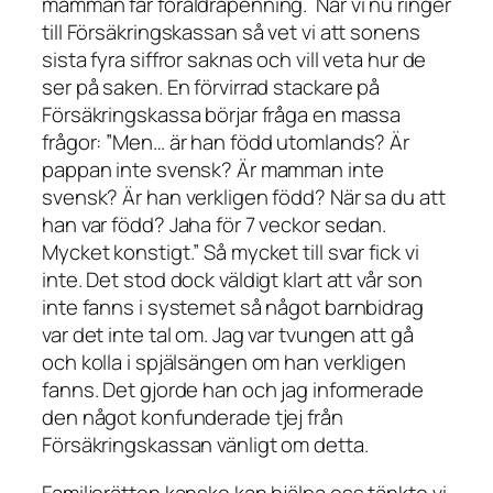
mamman får föräldrapenning. När vi nu ringer
till Försäkringskassan så vet vi att sonens
sista fyra siffror saknas och vill veta hur de
ser på saken. En förvirrad stackare på
Försäkringskassa börjar fråga en massa
frågor: ”Men… är han född utomlands? Är
pappan inte svensk? Är mamman inte
svensk? Är han verkligen född? När sa du att
han var född? Jaha för 7 veckor sedan.
Mycket konstigt.” Så mycket till svar fick vi
inte. Det stod dock väldigt klart att vår son
inte fanns i systemet så något barnbidrag
var det inte tal om. Jag var tvungen att gå
och kolla i spjälsängen om han verkligen
fanns. Det gjorde han och jag informerade
den något konfunderade tjej från
Försäkringskassan vänligt om detta.
Familjerätten kanske kan hjälpa oss tänkte vi