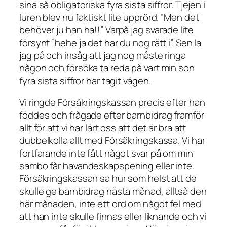
sina så obligatoriska fyra sista siffror. Tjejen i
luren blev nu faktiskt lite upprörd. ”Men det
behöver ju han ha!!” Varpå jag svarade lite
försynt ”hehe ja det har du nog rätt i”. Sen la
jag på och insåg att jag nog måste ringa
någon och försöka ta reda på vart min son
fyra sista siffror har tagit vägen.
Vi ringde Försäkringskassan precis efter han
föddes och frågade efter barnbidrag framför
allt för att vi har lärt oss att det är bra att
dubbelkolla allt med Försäkringskassa. Vi har
fortfarande inte fått något svar på om min
sambo får havandeskapspening eller inte.
Försäkringskassan sa hur som helst att de
skulle ge barnbidrag nästa månad, alltså den
här månaden, inte ett ord om något fel med
att han inte skulle finnas eller liknande och vi