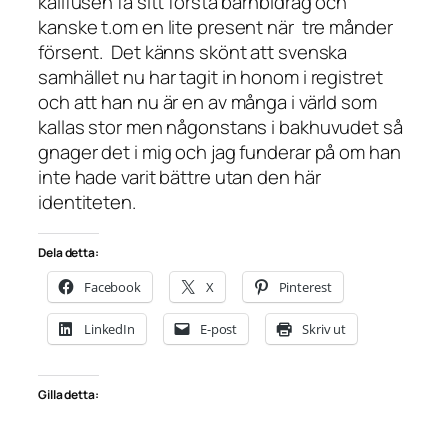
kallfusen få sitt första barnbidrag och
kanske t.om en lite present när tre månder
försent. Det känns skönt att svenska
samhället nu har tagit in honom i registret
och att han nu är en av många i värld som
kallas stor men någonstans i bakhuvudet så
gnager det i mig och jag funderar på om han
inte hade varit bättre utan den här
identiteten.
Dela detta:
Facebook
X
Pinterest
LinkedIn
E-post
Skriv ut
Gilla detta: