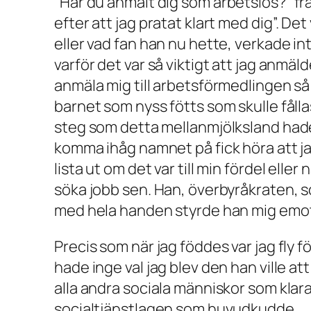
”
Har du anmält dig som arbetslös?
” f
efter att jag pratat klart med dig
”. De
eller vad fan han nu hette, verkade in
varför det var så viktigt att jag anmäld
anmäla mig till arbetsförmedlingen så 
barnet som nyss fötts som skulle fållas
steg som detta mellanmjölksland hade 
komma ihåg namnet på fick höra att ja
lista ut om det var till min fördel elle
söka jobb sen. Han, överbyråkraten, s
med hela handen styrde han mig emot de
Precis som när jag föddes var jag fly
hade inge val jag blev den han ville at
alla andra sociala människor som klara
socialtjänstlagen som huvudkudde.