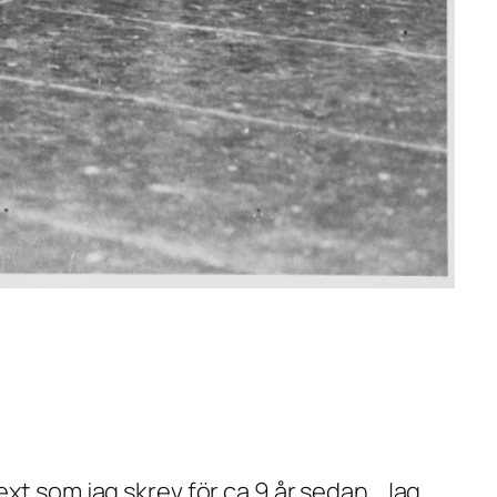
xt som jag skrev för ca 9 år sedan. Jag