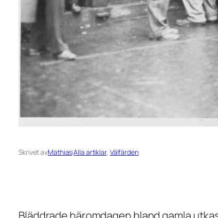
Skrivet av
Mathias
i
Alla artiklar
, 
Välfärden
Bläddrade häromdagen bland gamla utkast j