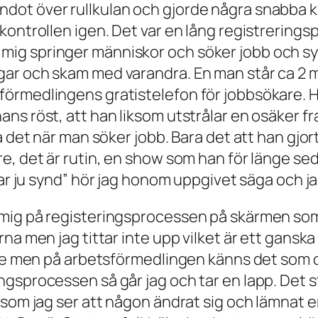
dot över rullkulan och gjorde några snabba kl
kontrollen igen. Det var en lång registreringsp
 mig springer människor och söker jobb och s
ngar och skam med varandra. En man står ca 2 
förmedlingens gratistelefon för jobbsökare. Ha
ans röst, att han liksom utstrålar en osäker f
ara det när man söker jobb. Bara det att han gj
re, det är rutin, en show som han för länge seda
ar ju synd
” hör jag honom uppgivet säga och jag
 mig på registeringsprocessen på skärmen som 
rna men jag tittar inte upp vilket är ett ganska
lite men på arbetsförmedlingen känns det som om
ingsprocessen så går jag och tar en lapp. Det s
t som jag ser att någon ändrat sig och lämnat e