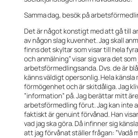
Samma dag, besök på arbetsförmedli
Det är något konstigt med att gå till
av någon slag kuvenhet. Jag skall anm
finns det skyltar som visar till hela fy
och anmälning” visar sig vara det som 
arbetsförmedlingsanda. Dvs. de är bl
känns väldigt opersonlig. Hela känsla
förmögenhet och är skitdåliga. Jag kl
”information” på. Jag berättar mitt är
arbetsförmedling förut. Jag kan inte 
faktiskt är genuint förvånad. Han visa
vad jag ska göra. Då infinner sig känsla
att jag förvånat ställer frågan: ”
Vadå m