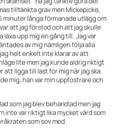
och skamset ”
nä jag tänkte göra det
mmas tilltänkta grav men Mickepicke,
ns 5 minuter långa förmanade utlägg om
var att jag förstod och att jag skulle
 läxa upp mig en gång till. Jag var
väntades av mig nämligen följa alla
 helt enkelt inte klarar av att
äge lite men jag kunde aldrig riktigt
tt ligga till last för mig när jag ska
gde mig, han var min uppfostrare och
dlad som jag blev behandlad men jag
m inte var riktigt lika mycket värd som
erbyråkraten som sov med