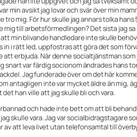
rågade han lite uppgivet och jag sa tveksamt 
t var min avsikt jag lovar och svär över min ma
te tro mig. För hur skulle jag annars tolka ha
e mig till arbetsförmedlingen? Det sista jag sa 
att min blivande handledare inte skulle behöva
 in i rätt led, uppfostras att göra det som för
att erbjuda. När denne socialtjänstman som jag
g snart var färdig socionom ändrades hans tonl
r nackdel. Jag funderade över om det här kommer a
om antagligen inte var mycket äldre än mig, ä
t han ville att jag skulle bli och vara.
 förbannad och hade inte bett om att bli behan
t jag skulle vara. Jag var socialbidragstagare so
r av att leva livet utan telefonsamtal till öv