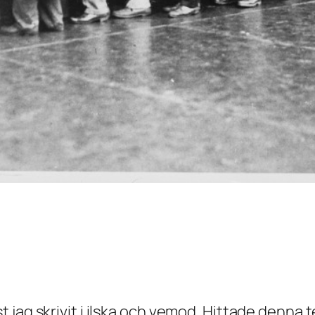
ag skrivit i ilska och vemod. Hittade denna te