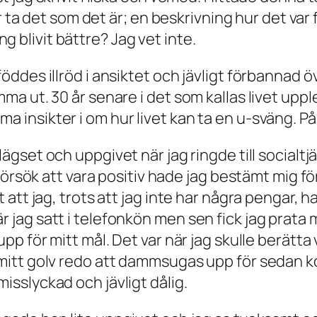
 ta det som det är; en beskrivning hur det va
ng blivit bättre? Jag vet inte.
ddes illröd i ansiktet och jävligt förbannad öve
ma ut. 30 år senare i det som kallas livet upp
insikter i om hur livet kan ta en u-sväng. På e
lägset och uppgivet när jag ringde till socialt
 försök att vara positiv hade jag bestämt mig f
 att jag, trots att jag inte har några pengar, ha
jag satt i telefonkön men sen fick jag prata m
upp för mitt mål. Det var när jag skulle berätt
 mitt golv redo att dammsugas upp för sedan 
isslyckad och jävligt dålig.