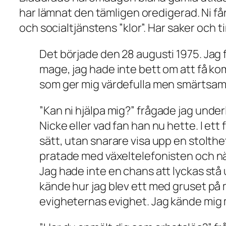
har lämnat den tämligen oredigerad. Ni får
och socialtjänstens ”klor”. Har saker och ti
Det började den 28 augusti 1975. Jag fö
mage, jag hade inte bett om att få kom
som ger mig värdefulla men smärtsamma 
”
Kan ni hjälpa mig?
” frågade jag under
Nicke eller vad fan han nu hette. I ett
sätt, utan snarare visa upp en stolthet
pratade med växeltelefonisten och när 
Jag hade inte en chans att lyckas stå 
kände hur jag blev ett med gruset på
evigheternas evighet. Jag kände mig m