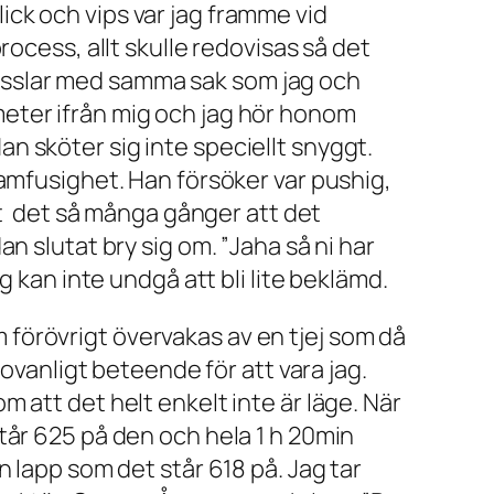
ick och vips var jag framme vid
rocess, allt skulle redovisas så det
ysslar med samma sak som jag och
meter ifrån mig och jag hör honom
n sköter sig inte speciellt snyggt.
ramfusighet. Han försöker var pushig,
ort det så många gånger att det
n slutat bry sig om. ”
Jaha så ni har
 kan inte undgå att bli lite beklämd.
förövrigt övervakas av en tjej som då
 ovanligt beteende för att vara jag.
 att det helt enkelt inte är läge. När
tår 625 på den och hela 1 h 20min
n lapp som det står 618 på. Jag tar