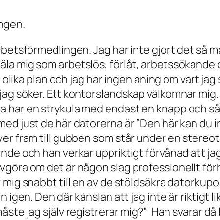
ngen.
 arbetsförmedlingen. Jag har inte gjort det så
äla mig som arbetslös, förlåt, arbetssökande
ra olika plan och jag har ingen aning om vart jag
jag söker. Ett kontorslandskap välkomnar mig. 
åa har en strykula med endast en knapp och så
 med just de här datorerna är ”Den här kan du 
iver fram till gubben som står under en stereo
ende och han verkar uppriktigt förvånad att jag
avgöra om det är någon slag professionellt för
r mig snabbt till en av de stöldsäkra datorkup
n igen. Den där känslan att jag inte är riktigt l
åste jag själv registrerar mig?
” Han svarar då