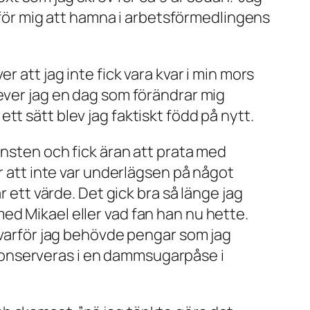
r för mig att hamna i arbetsförmedlingens
r att jag inte fick vara kvar i min mors
lever jag en dag som förändrar mig
tt sätt blev jag faktiskt född på nytt.
jänsten och fick äran att prata med
ör att inte var underlägsen på något
r ett värde. Det gick bra så länge jag
ed Mikael eller vad fan han nu hette.
a varför jag behövde pengar som jag
konserveras i en dammsugarpåse i