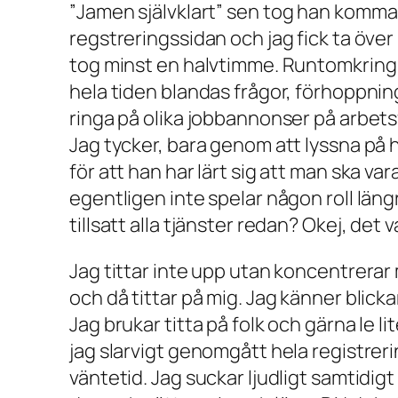
”
Jamen självklart
” sen tog han komman
regstreringssidan och jag fick ta över 
tog minst en halvtimme. Runtomkring
hela tiden blandas frågor, förhoppni
ringa på olika jobbannonser på arbets
Jag tycker, bara genom att lyssna på h
för att han har lärt sig att man ska v
egentligen inte spelar någon roll läng
tillsatt alla tjänster redan? Okej, det v
Jag tittar inte upp utan koncentrerar
och då tittar på mig. Jag känner blicka
Jag brukar titta på folk och gärna le 
jag slarvigt genomgått hela registrer
väntetid. Jag suckar ljudligt samtidig