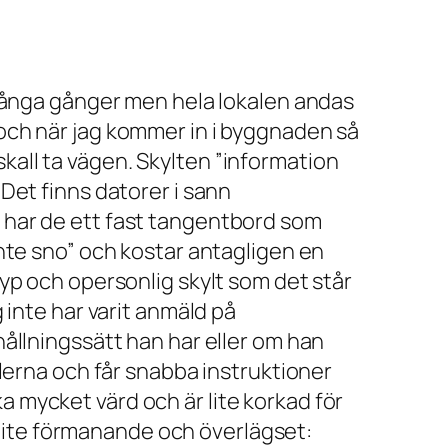
 många gånger men hela lokalen andas
 och när jag kommer in i byggnaden så
 skall ta vägen. Skylten ”information
Det finns datorer i sann
 har de ett fast tangentbord som
inte sno” och kostar antagligen en
typ och opersonlig skylt som det står
 inte har varit anmäld på
hållningssätt han har eller om han
olerna och får snabba instruktioner
ika mycket värd och är lite korkad för
 lite förmanande och överlägset: