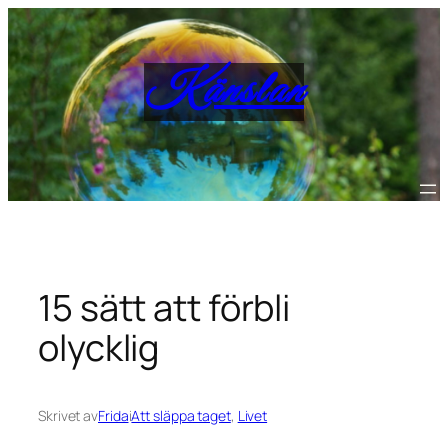
Hoppa
till
innehåll
Känslan
15 sätt att förbli
olycklig
Skrivet av
Frida
i
Att släppa taget
, 
Livet