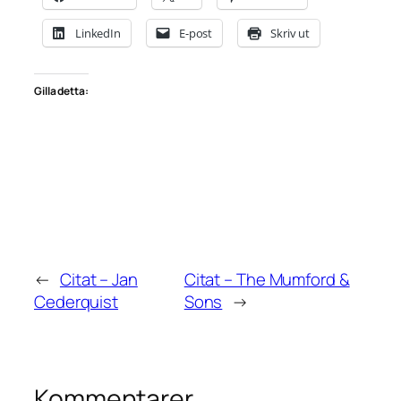
LinkedIn
E-post
Skriv ut
Gilla detta:
←
Citat – Jan
Citat – The Mumford &
Cederquist
Sons
→
Kommentarer