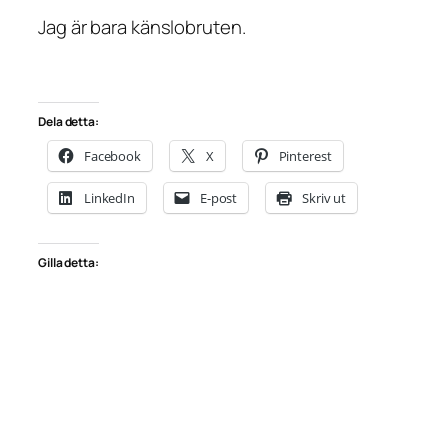
Jag är bara känslobruten.
Dela detta:
Facebook
X
Pinterest
LinkedIn
E-post
Skriv ut
Gilla detta: