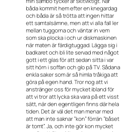
min sambo tycker är skitviktigt. När
båda kommit hem efter en knegardag
och båda är så trötta att ingen hittar
ett samtalsämne, men att vi alla fall ler
mellan tuggorna och väntar in vem
som ska plocka i och ur diskmaskinen
när maten är färdigtuggad. Lägga sig i
badkaret och bli lite servad med något
gott i ett glas för att sedan sitta i var
sitt hörn i soffan och glo på TV. Sådana
enkla saker som är så himla tråkiga att
göra på egen hand. Tror nog att vi
anstränger oss för mycket ibland för
att vi tror att lycka ska vara på ett visst
sätt, när den egentligen finns där hela
tiden. Det är väl det man menar med
att man inte saknar ”kon” förrän ”båset
är tomt”. Ja, och inte gör kon mycket