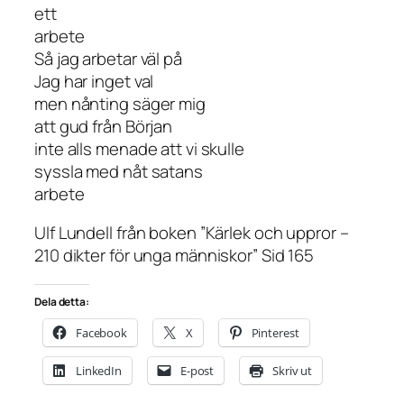
ett
arbete
Så jag arbetar väl på
Jag har inget val
men nånting säger mig
att gud från Början
inte alls menade att vi skulle
syssla med nåt satans
arbete
Ulf Lundell från boken ”Kärlek och uppror –
210 dikter för unga människor” Sid 165
Dela detta:
Facebook
X
Pinterest
LinkedIn
E-post
Skriv ut