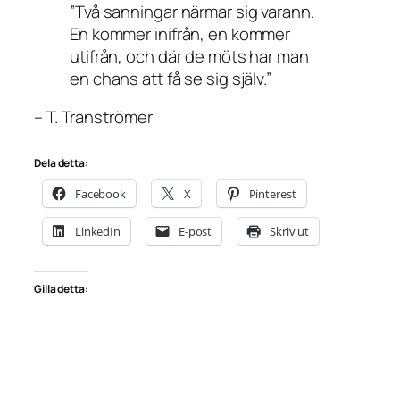
”Två sanningar närmar sig varann.
En kommer inifrån, en kommer
utifrån, och där de möts har man
en chans att få se sig själv.”
– T. Tranströmer
Dela detta:
Facebook
X
Pinterest
LinkedIn
E-post
Skriv ut
Gilla detta: